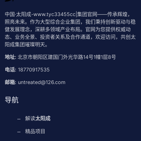
中国·太阳成-www.tyc33455cc|集团官网——传承辉煌，
照亮未来。作为大型综合企业集团，我们秉持创新驱动与稳
健发展理念，深耕多领域产业布局。官网为您提供权威动
态、业务全景、投资者关系及合作通道，欢迎访问，共创太
阳成集团璀璨明天。
地址:
北京市朝阳区建国门外光华路14号1幢1层8号
电话:
18770917535
邮箱:
untreated@126.com
导航
解读
太阳成
精品项目