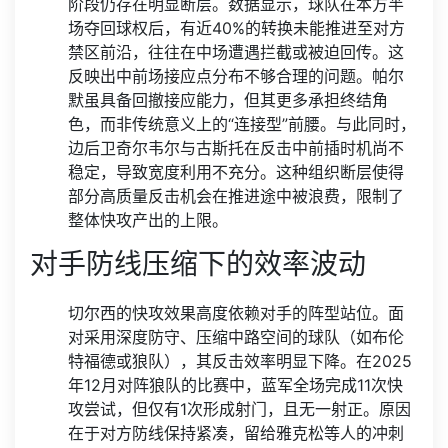
阶段仍存在明显断层。数据显示，球队在本方半
场夺回球权后，有近40%的转换未能推进至对方
禁区前沿，往往在中场遭遇拦截或被迫回传。这
反映出中前场接应点分布不够合理的问题。帕尔
默虽具备回撤接应能力，但其更多承担终结角
色，而非传统意义上的“连接型”前腰。与此同时，
边后卫奇尔韦尔与古斯托在反击中前插时机尚不
稳定，导致宽度利用不充分。这种组织断层使得
部分高质量反击机会在推进途中被浪费，限制了
整体快攻产出的上限。
对手防线压缩下的效率波动
切尔西的快攻效果高度依赖对手的阵型站位。面
对采用深度防守、压缩中路空间的球队（如布伦
特福德或狼队），其反击效率明显下降。在2025
年12月对阵狼队的比赛中，蓝军全场完成11次快
攻尝试，但仅有1次形成射门，且无一射正。原因
在于对方防线保持紧凑，留给雅克松等人的冲刺