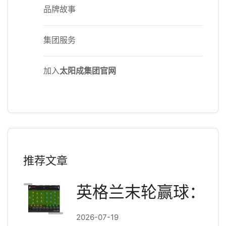
品牌故事
集团服务
加入
太阳成集团官网
推荐文章
英格兰末轮赢球：世
2026-07-19