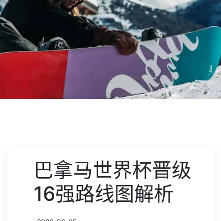
巴拿马世界杯晋级
16强路线图解析