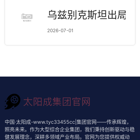
乌兹别克斯坦出局原
2026-07-01
中国·太阳成-www.tyc33455cc|集团官网——传承辉煌，
照亮未来。作为大型综合企业集团，我们秉持创新驱动与稳
健发展理念，深耕多领域产业布局。官网为您提供权威动