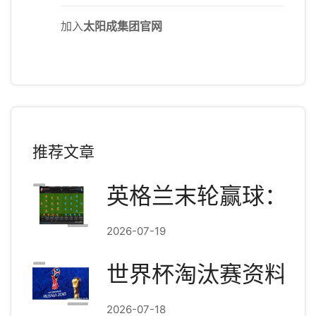
加入
太阳成集团官网
推荐文章
英格兰末轮赢球：世
2026-07-19
世界杯淘汰赛资料合
2026-07-18