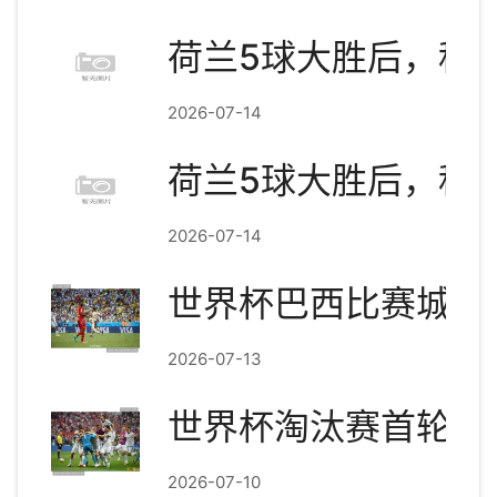
荷兰5球大胜后，科
2026-07-14
荷兰5球大胜后，科
2026-07-14
世界杯巴西比赛城市
2026-07-13
世界杯淘汰赛首轮规
2026-07-10