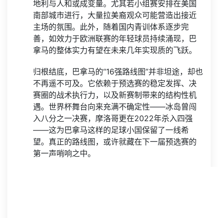
地利与人和或成变量。尤其若小组赛安排在美国
南部城市进行，大量拉美裔观众可能营造出接近
主场的氛围。此外，随着国内青训体系逐步完
善，如效力于欧洲联赛的年轻球员持续涌现，巴
拿马的整体实力有望在未来几年实现质的飞跃。
归根结底，巴拿马的“16强路线图”并非坦途，却也
不再遥不可及。它依赖于预选赛的稳定发挥、决
赛圈的战术执行力，以及新赛制带来的结构性机
遇。世界杯舞台向来充满不确定性——冰岛曾闯
入八分之一决赛，摩洛哥更在2022年杀入四强
——这为巴拿马这样的足球小国保留了一线希
望。真正的路线图，或许就藏在下一届预选赛的
第一声哨响之中。