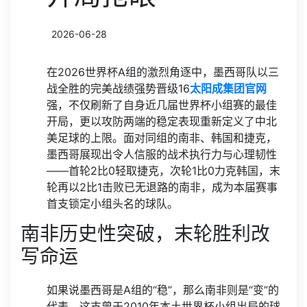
2026-06-28
在2026世界杯A组的激烈角逐中，墨西哥队以三
战全胜的完美战绩强势晋级16
太阳成集团官网
强，不仅刷新了自身近几届世界杯小组赛的最佳
开局，更以攻防两端的稳定表现重新定义了中北
美足球的上限。面对同组的南非、韩国和捷克，
墨西哥展现出令人信服的战术执行力与心理韧性
——首轮2比0轻取捷克，次轮1比0力克韩国，末
轮再以2比1击败已无退路的南非，成为本届赛事
首支锁定小组头名的球队。
南非历史性突破，末轮胜利改
写命运
如果说墨西哥是A组的“稳”，那么南非则是“变”的
代表。这支曾于2010年本土世界杯小组出局的球