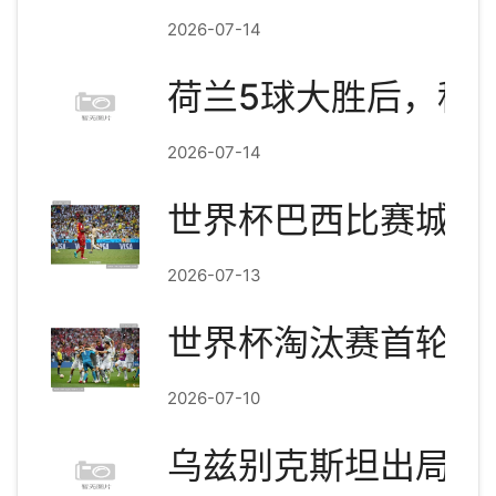
2026-07-14
荷兰5球大胜后，科
2026-07-14
世界杯巴西比赛城市
2026-07-13
世界杯淘汰赛首轮规
2026-07-10
乌兹别克斯坦出局原