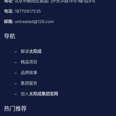
地址:
北京市朝阳区建国门外光华路14号1幢1层8号
电话:
18770917535
邮箱:
untreated@126.com
导航
解读
太阳成
精品项目
品牌故事
集团服务
加入
太阳成集团官网
热门推荐