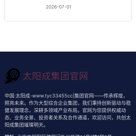
2026-07-01
中国·太阳成-www.tyc33455cc|集团官网——传承辉煌，
照亮未来。作为大型综合企业集团，我们秉持创新驱动与稳
健发展理念，深耕多领域产业布局。官网为您提供权威动
态、业务全景、投资者关系及合作通道，欢迎访问，共创太
阳成集团璀璨明天。