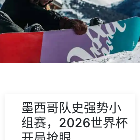
墨西哥队史强势小
组赛，2026世界杯
开局抢眼