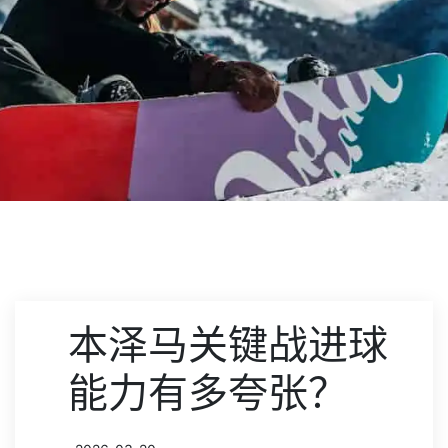
本泽马关键战进球
能力有多夸张？