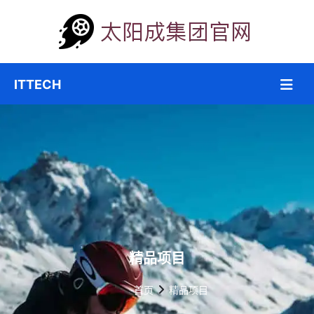
精品项目
首页
精品项目