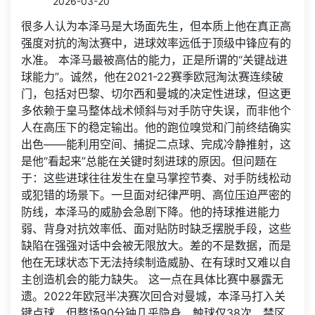
2026-03-20
很多人认为本泽马是大场面先生，但本质上他在真正高
强度对抗的淘汰赛中，进球效率远低于顶级中锋应有的
水准。 本泽马最被高估的能力，正是所谓的“关键战进
球能力”。诚然，他在2021-22赛季欧冠淘汰赛连续破
门，包括对巴黎、切尔西和曼城的决定性进球，但这更
多依赖于皇马整体战术倾斜与对手防守失误，而非他个
人在高压下的稳定输出。他的跑位嗅觉和门前终结确实
出色——能利用空间、捕捉二点球、完成冷静推射，这
是他“看起来”总能在关键时刻进球的原因。但问题在
于：这些进球往往发生在皇马掌控节奏、对手防线松动
或犯错的场景下。一旦面对纪律严明、高位压迫严密的
防线，本泽马的威胁会急剧下降。他的持球推进能力
弱、背身对抗效率低、面对贴防时缺乏摆脱手段，这些
缺陷在强强对话中会被无限放大。差的不是数据，而是
他在无球状态下无法持续制造威胁、在有球时又难以自
主创造机会的能力缺失。 这一点在具体比赛中暴露无
遗。2022年欧冠半决赛次回合对曼城，本泽马打入关
键点球，但整场90分钟几乎隐身，触球仅38次，禁区