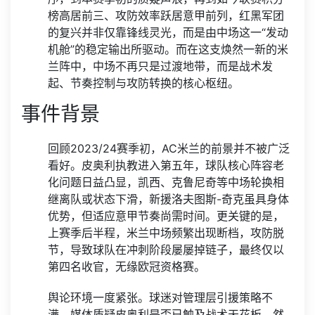
榜高居前三、攻防效率跃居意甲前列，红黑军团
的复兴并非仅靠锋线灵光，而是由中场这一“发动
机舱”的稳定输出所驱动。而在这支焕然一新的米
兰阵中，中场不再只是过渡地带，而是战术发
起、节奏控制与攻防转换的核心枢纽。
事件背景
回顾2023/24赛季初，AC米兰的前景并不被广泛
看好。皮奥利执教进入第五年，球队核心阵容老
化问题日益凸显，凯西、克鲁尼奇等中场轮换相
继离队或状态下滑，新援洛夫图斯-奇克虽具身体
优势，但适应意甲节奏尚需时间。更关键的是，
上赛季后半程，米兰中场频繁出现断档，攻防脱
节，导致球队在冲刺阶段屡屡掉链子，最终仅以
第四名收官，无缘欧冠资格赛。
舆论环境一度紧张。球迷对管理层引援策略不
满，媒体质疑皮奥利是否已触及战术天花板。然