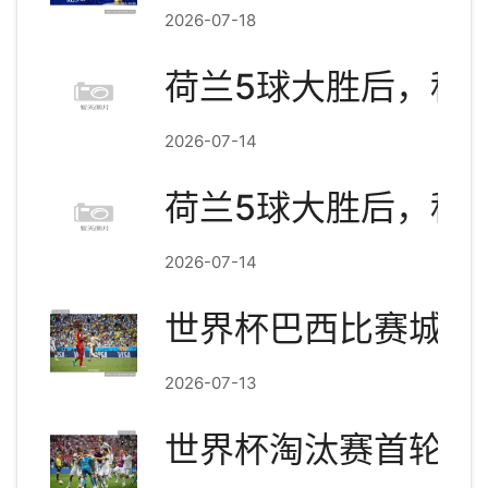
2026-07-18
荷兰5球大胜后，科
2026-07-14
荷兰5球大胜后，科
2026-07-14
世界杯巴西比赛城市
2026-07-13
世界杯淘汰赛首轮规