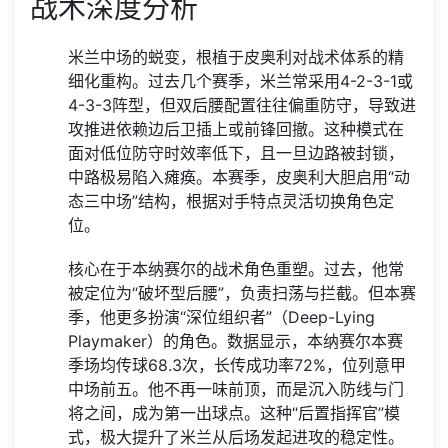
战术深度分析
米兰中场的蜕变，根植于皮奥利对战术体系的精
细化重构。过去几个赛季，米兰常采用4-2-3-1或
4-3-3阵型，但双后腰配置往往偏重防守，导致进
攻推进依赖边后卫插上或前锋回撤。这种模式在
面对低位防守时效率低下，且一旦边路被封锁，
中路极易陷入瘫痪。本赛季，皮奥利大胆启用“动
态三中场”结构，根据对手特点灵活切换角色定
位。
核心在于本纳赛尔的战术角色重塑。过去，他常
被定位为“破坏型后腰”，负责扫荡与拦截。但本赛
季，他更多扮演“深位组织者”（Deep-Lying
Playmaker）的角色。数据显示，本纳赛尔本赛
季场均传球68.3次，长传成功率72%，位列意甲
中场前五。他不再一味前顶，而是沉入防线与门
将之间，成为第一出球点。这种“后置指挥官”模
式，极大提升了米兰从后场发起进攻的稳定性。