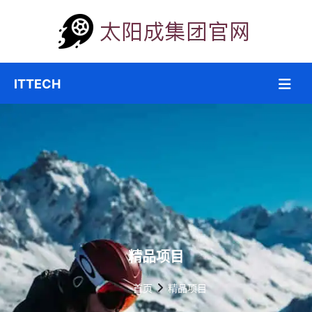
精品项目
首页
精品项目