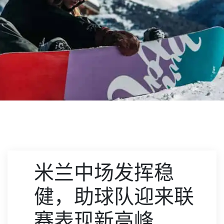
米兰中场发挥稳
健，助球队迎来联
赛表现新高峰