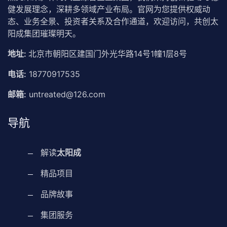
健发展理念，深耕多领域产业布局。官网为您提供权威动
态、业务全景、投资者关系及合作通道，欢迎访问，共创太
阳成集团璀璨明天。
地址:
北京市朝阳区建国门外光华路14号1幢1层8号
电话:
18770917535
邮箱:
untreated@126.com
导航
解读
太阳成
精品项目
品牌故事
集团服务