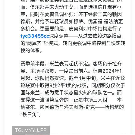
而，俱乐部并未大动干戈，而是选择信任现有框
架，同时在夏窗低调补强：签下经验丰富的赖因
德斯，并给予年轻球员如穆萨、优素福·福法纳更
多机会。更重要的是，皮奥利对中场结构进行了
tyc33455cc
深度调整——从过去依赖边路爆点
的“两翼齐飞”模式，转向更强调中路控制与快速转
换的体系。
赛季前半段，米兰表现起伏不定。客场负于拉齐
奥、主场平都灵，一度跌出前六。但自2024年1
月起，球队悄然提速。截至4月中旬，米兰在近12
轮联赛中取得9胜2平1负的战绩，同期积分仅次于
国际米兰，成为意甲状态最火热的球队之一。而
支撑这一波强势反弹的，正是中场三人组——本
纳赛尔、赖因德斯与洛夫图斯-奇克——所构筑的
“铁三角”。