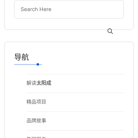
导航
解读
太阳成
精品项目
品牌故事