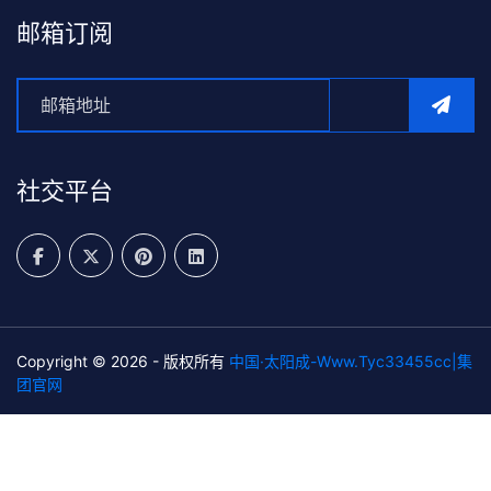
邮箱订阅
社交平台
Copyright © 2026 - 版权所有
中国·太阳成-Www.tyc33455cc|集
团官网
SiteMap