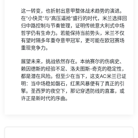
这一转变，也折射出意甲整体战术趋势的演进。
在“小快灵”与“高压逼抢”盛行的时代，米兰选择回
归中路控制与节奏管理，证明传统意大利式中场
哲学仍有生命力。若能保持当前势头，米兰不仅
有望时隔多年重夺意甲冠军，更可能在欧冠赛场
重现竞争力。
展望未来，挑战依然存在。本纳赛尔的伤病史、
赖因德斯的经验不足、洛夫图斯-奇克的稳定性，
都是潜在风险。但至少在当下，这支AC米兰已证
明：当中场稳如磐石，红黑风暴便有了真正的引
擎。圣西罗的夜空下，那记穿透防线的直塞，或
许正是新时代的序曲。