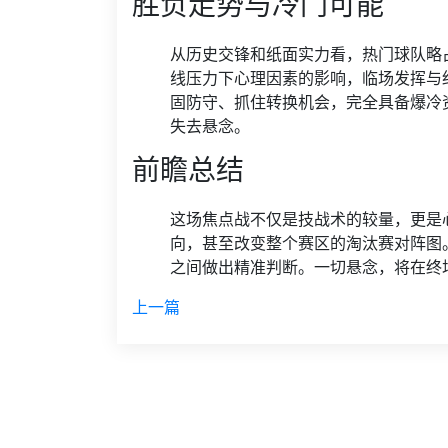
胜负走势与冷门可能
从历史交锋和纸面实力看，热门球队略
线压力下心理因素的影响，临场发挥与
固防守、抓住转换机会，完全具备爆冷
失去悬念。
前瞻总结
这场焦点战不仅是技战术的较量，更是
向，甚至改变整个赛区的淘汰赛对阵图
之间做出精准判断。一切悬念，将在终
上一篇