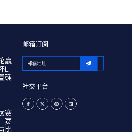
邮箱订阅
轮赢
杯L
置确
社交平台
汰赛
：赛
与比