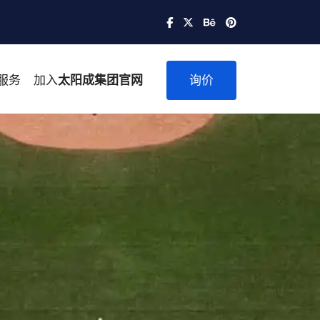
服务
加入
太阳成集团官网
询价