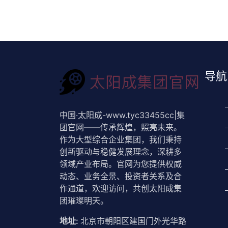
导航
中国·太阳成-www.tyc33455cc|集
团官网——传承辉煌，照亮未来。
作为大型综合企业集团，我们秉持
创新驱动与稳健发展理念，深耕多
领域产业布局。官网为您提供权威
动态、业务全景、投资者关系及合
作通道，欢迎访问，共创太阳成集
团璀璨明天。
地址:
北京市朝阳区建国门外光华路