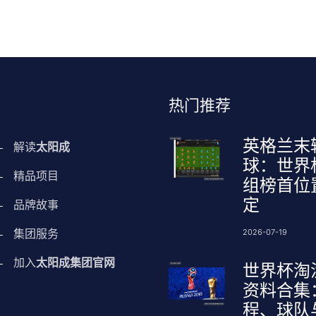
热门推荐
英格兰末
解读
太阳成
球：世界
精品项目
组榜首位
定
品牌故事
集团服务
2026-07-19
加入
太阳成集团官网
世界杯淘
资料合集
程、球队