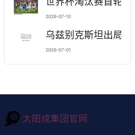
世界杯淘汰赛首轮规
2026-07-10
乌兹别克斯坦出局原
2026-07-01