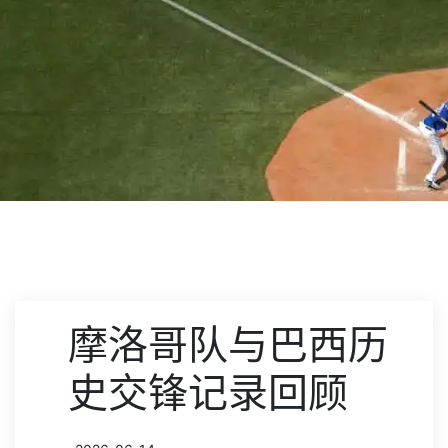
摩洛哥队与巴西历
史交锋记录回顾