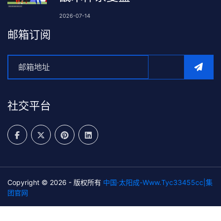
2026-07-14
邮箱订阅
社交平台
Copyright © 2026 - 版权所有
中国·太阳成-Www.tyc33455cc|集
团官网
SiteMap