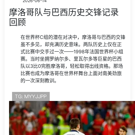
2026-06-14
摩洛哥队与巴西历史交锋记录
回顾
在世界杯C组的潜在对决中，摩洛哥与巴西的交锋
虽不多见，却充满历史意味。两队历史上仅在正
式比赛中交手过一次——1998年法国世界杯小组
赛。当时坐拥罗纳尔多、里瓦尔多等巨星的巴西
队以3比0完胜摩洛哥，轻松取得出线资格。那场
比赛也成为摩洛哥在世界杯舞台上面对南美劲旅
的一次深刻教训。