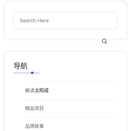
导航
解读
太阳成
精品项目
品牌故事