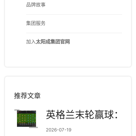
品牌故事
集团服务
加入
太阳成集团官网
推荐文章
英格兰末轮赢球：世
2026-07-19