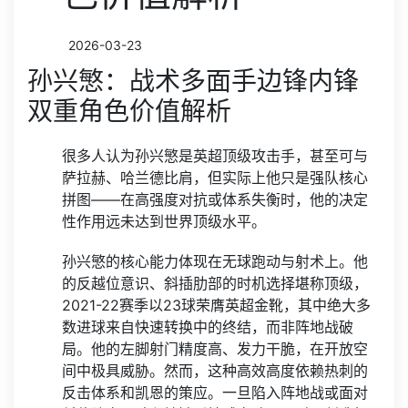
2026-03-23
孙兴慜：战术多面手边锋内锋
双重角色价值解析
很多人认为孙兴慜是英超顶级攻击手，甚至可与
萨拉赫、哈兰德比肩，但实际上他只是强队核心
拼图——在高强度对抗或体系失衡时，他的决定
性作用远未达到世界顶级水平。
孙兴慜的核心能力体现在无球跑动与射术上。他
的反越位意识、斜插肋部的时机选择堪称顶级，
2021-22赛季以23球荣膺英超金靴，其中绝大多
数进球来自快速转换中的终结，而非阵地战破
局。他的左脚射门精度高、发力干脆，在开放空
间中极具威胁。然而，这种高效高度依赖热刺的
反击体系和凯恩的策应。一旦陷入阵地战或面对