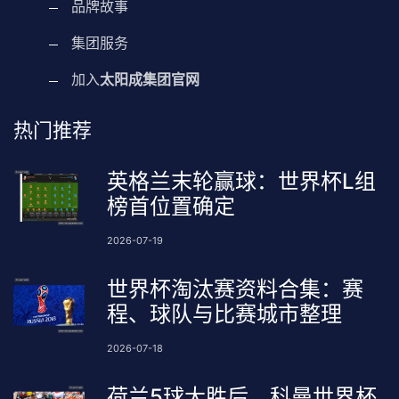
品牌故事
集团服务
加入
太阳成集团官网
热门推荐
英格兰末轮赢球：世界杯L组
榜首位置确定
2026-07-19
世界杯淘汰赛资料合集：赛
程、球队与比赛城市整理
2026-07-18
荷兰5球大胜后，科曼世界杯