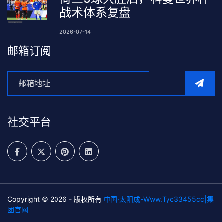
战术体系复盘
2026-07-14
邮箱订阅
社交平台
Copyright © 2026 - 版权所有
中国·太阳成-Www.tyc33455cc|集
团官网